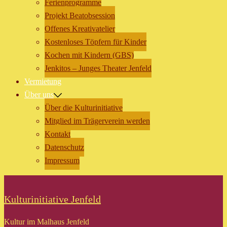
Ferienprogramme
Projekt Beatobsession
Offenes Kreativatelier
Kostenloses Töpfern für Kinder
Kochen mit Kindern (GBS)
Jenkitos – Junges Theater Jenfeld
Vermietung
Über uns
Über die Kulturinitiative
Mitglied im Trägerverein werden
Kontakt
Datenschutz
Impressum
Kulturinitiative Jenfeld
Kultur im Malhaus Jenfeld