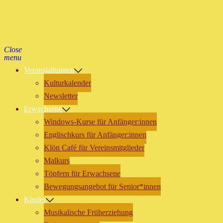
Kulturinitiative Jenfeld
Kultur im Malhaus Jenfeld
Close
menu
Veranstaltungen
Kulturkalender
Newsletter
Erwachsene
Windows-Kurse für Anfänger:innen
Englischkurs für Anfänger:innen
Klön Café für Vereinsmitglieder
Malkurs
Töpfern für Erwachsene
Bewegungsangebot für Senior*innen
Kinder
Musikalische Früherziehung